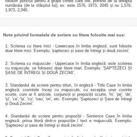
folosim punctul pentru a grupa cifrele câte trei, pornind de la dreapta
numărului (de la sfârșitul lui), ex: este 1576, 1973, 2045 și nu 1,576,
1,973, 2,045.
Note privind formatele de scriere cu litere folosite mai sus:
1: Scrierea cu litere mici - Lowercase în limba engleză: sunt folosite
doar litere mici. Exemplu: 'șaptezeci și șase de întregi și două zecimi'.
2: Scrierea cu majuscule - Uppercase în limba engleză: este scrierea
cu majuscule, se folosesc doar litere mari. Exemplu: 'ȘAPTEZECI ȘI
ȘASE DE ÎNTREGI ȘI DOUĂ ZECIMI'.
3. Standardul de scriere pentru titluri, în engleză - Title Case în limba
engleză: cuvintele încep cu majuscule, cu excepția unor cuvinte
scurte, cum ar fi articole, conjuncții și prepoziții scurte, 'în', 'pe', 'de',
'și', 'ce', 'la', 'cu', 'sau', 'ori', etc. Exemplu: 'Șaptezeci și Șase de Întregi
și Două Zecimi'.
4. Standardul de scriere pentru propoziții - Sentence Case în limba
engleză: prima literă dintr-o propoziție / text e majusculă. Exemplu:
'Șaptezeci și șase de întregi și două zecimi'.