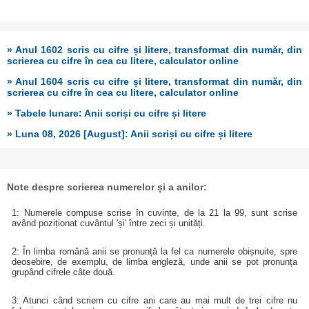
» Anul 1602 scris cu cifre și litere, transformat din număr, din
scrierea cu cifre în cea cu litere, calculator online
» Anul 1604 scris cu cifre și litere, transformat din număr, din
scrierea cu cifre în cea cu litere, calculator online
» Tabele lunare: Anii scriși cu cifre și litere
» Luna 08, 2026 [August]: Anii scriși cu cifre și litere
Note despre scrierea numerelor și a anilor:
1: Numerele compuse scrise în cuvinte, de la 21 la 99, sunt scrise
având poziționat cuvântul 'și' între zeci și unități.
2: În limba română anii se pronunță la fel ca numerele obișnuite, spre
deosebire, de exemplu, de limba engleză, unde anii se pot pronunța
grupând cifrele câte două.
3: Atunci când scriem cu cifre ani care au mai mult de trei cifre nu