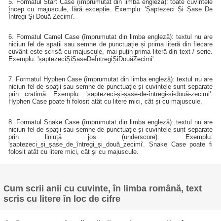
5. Formatul Start Case (împrumutat din limba engleză): toate cuvintele
încep cu majuscule, fără excepție. Exemplu: 'Șaptezeci Și Șase De
Întregi Și Două Zecimi'.
6. Formatul Camel Case (împrumutat din limba engleză): textul nu are
niciun fel de spații sau semne de punctuație și prima literă din fiecare
cuvânt este scrisă cu majuscule, mai puțin prima literă din text / serie.
Exemplu: 'șaptezeciȘiȘaseDeÎntregiȘiDouăZecimi'.
7. Formatul Hyphen Case (împrumutat din limba engleză): textul nu are
niciun fel de spații sau semne de punctuație și cuvintele sunt separate
prin cratimă. Exemplu: 'șaptezeci-și-șase-de-întregi-și-două-zecimi'.
Hyphen Case poate fi folosit atât cu litere mici, cât și cu majuscule.
8. Formatul Snake Case (împrumutat din limba engleză): textul nu are
niciun fel de spații sau semne de punctuație și cuvintele sunt separate
prin liniuță jos (underscore). Exemplu:
'șaptezeci_și_șase_de_întregi_și_două_zecimi'. Snake Case poate fi
folosit atât cu litere mici, cât și cu majuscule.
Cum scrii anii cu cuvinte, în limba română, text
scris cu litere în loc de cifre