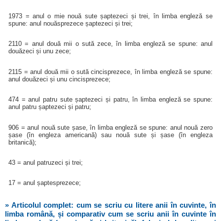
1973 = anul o mie nouă sute șaptezeci și trei, în limba engleză se
spune: anul nouăsprezece șaptezeci și trei;
2110 = anul două mii o sută zece, în limba engleză se spune: anul
douăzeci și unu zece;
2115 = anul două mii o sută cincisprezece, în limba engleză se spune:
anul douăzeci și unu cincisprezece;
474 = anul patru sute șaptezeci și patru, în limba engleză se spune:
anul patru șaptezeci și patru;
906 = anul nouă sute șase, în limba engleză se spune: anul nouă zero
șase (în engleza americană) sau nouă sute și șase (în engleza
britanică);
43 = anul patruzeci și trei;
17 = anul șaptesprezece;
» Articolul complet: cum se scriu cu litere anii în cuvinte, în
limba română, și comparativ cum se scriu anii în cuvinte în