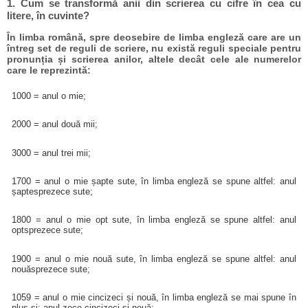
1. Cum se transformă anii din scrierea cu cifre în cea cu
litere, în cuvinte?
În limba română, spre deosebire de limba engleză care are un
întreg set de reguli de scriere, nu există reguli speciale pentru
pronunția și scrierea anilor, altele decât cele ale numerelor
care le reprezintă:
1000 = anul o mie;
2000 = anul două mii;
3000 = anul trei mii;
1700 = anul o mie șapte sute, în limba engleză se spune altfel: anul
șaptesprezece sute;
1800 = anul o mie opt sute, în limba engleză se spune altfel: anul
optsprezece sute;
1900 = anul o mie nouă sute, în limba engleză se spune altfel: anul
nouăsprezece sute;
1059 = anul o mie cincizeci și nouă, în limba engleză se mai spune în
plus și: anul zece cincizeci și nouă;