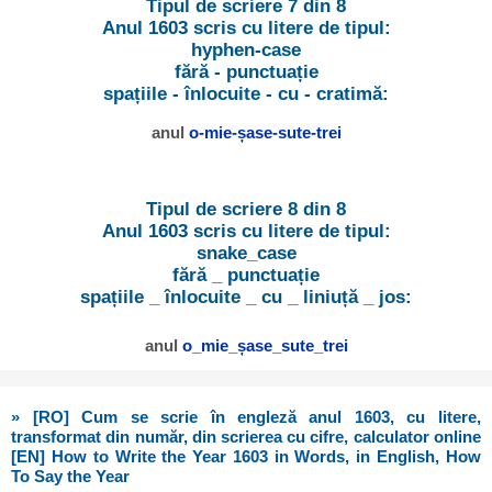
Tipul de scriere 7 din 8
Anul 1603 scris cu litere de tipul:
hyphen-case
fără - punctuație
spațiile - înlocuite - cu - cratimă:
anul
o-mie-șase-sute-trei
Tipul de scriere 8 din 8
Anul 1603 scris cu litere de tipul:
snake_case
fără _ punctuație
spațiile _ înlocuite _ cu _ liniuță _ jos:
anul
o_mie_șase_sute_trei
» [RO] Cum se scrie în engleză anul 1603, cu litere,
transformat din număr, din scrierea cu cifre, calculator online
[EN] How to Write the Year 1603 in Words, in English, How
To Say the Year