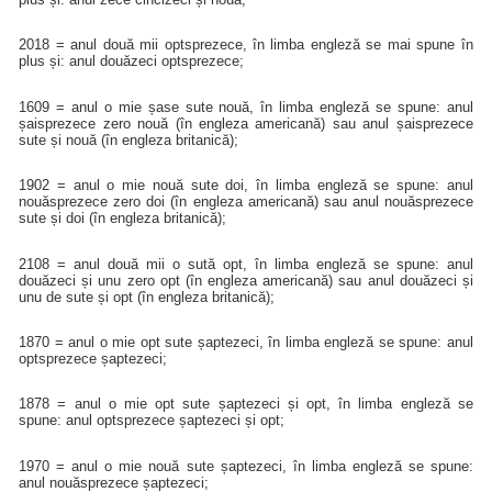
2018 = anul două mii optsprezece, în limba engleză se mai spune în
plus și: anul douăzeci optsprezece;
1609 = anul o mie șase sute nouă, în limba engleză se spune: anul
șaisprezece zero nouă (în engleza americană) sau anul șaisprezece
sute și nouă (în engleza britanică);
1902 = anul o mie nouă sute doi, în limba engleză se spune: anul
nouăsprezece zero doi (în engleza americană) sau anul nouăsprezece
sute și doi (în engleza britanică);
2108 = anul două mii o sută opt, în limba engleză se spune: anul
douăzeci și unu zero opt (în engleza americană) sau anul douăzeci și
unu de sute și opt (în engleza britanică);
1870 = anul o mie opt sute șaptezeci, în limba engleză se spune: anul
optsprezece șaptezeci;
1878 = anul o mie opt sute șaptezeci și opt, în limba engleză se
spune: anul optsprezece șaptezeci și opt;
1970 = anul o mie nouă sute șaptezeci, în limba engleză se spune:
anul nouăsprezece șaptezeci;