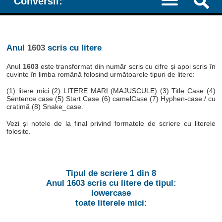
Conversii:
Anul
1603
scris cu litere
Anul
1603
este transformat din număr scris cu cifre și apoi scris în
cuvinte în limba română folosind următoarele tipuri de litere:
(1) litere mici (2) LITERE MARI (MAJUSCULE) (3) Title Case (4)
Sentence case (5) Start Case (6) camelCase (7) Hyphen-case / cu
cratimă (8) Snake_case.
Vezi și notele de la final privind formatele de scriere cu literele
folosite.
Tipul de scriere 1 din 8
Anul 1603 scris cu litere de tipul:
lowercase
toate literele mici: