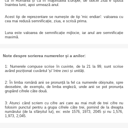
ca în România și ca în majoritatea Europei, de obicei ziua e spusă
înaintea lunii, apoi urmează anul.
Acest tip de reprezentare se numește de tip 'mic endian': valoarea cu
cea mai redusă semnificație, ziua, e scrisă prima.
Luna este valoarea de semnificație mijlocie, iar anul are semnificație
maximă.
Note despre scrierea numerelor și a anilor:
1: Numerele compuse scrise în cuvinte, de la 21 la 99, sunt scrise
având poziționat cuvântul 'și' între zeci și unități.
2: În limba română anii se pronunță la fel ca numerele obișnuite, spre
deosebire, de exemplu, de limba engleză, unde anii se pot pronunța
grupând cifrele câte două.
3: Atunci când scriem cu cifre ani care au mai mult de trei cifre nu
folosim punctul pentru a grupa cifrele câte trei, pornind de la dreapta
numărului (de la sfârșitul lui), ex: este 1576, 1973, 2045 și nu 1,576,
1,973, 2,045.