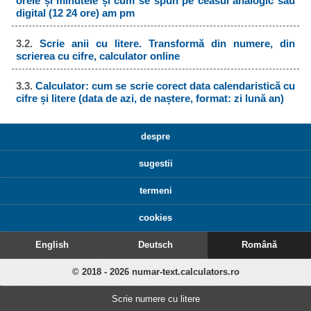
orele și minutele și cum se spun pe ceasul analogic sau
digital (12 24 ore) am pm
3.2.
Scrie anii cu litere. Transformă din numere, din
scrierea cu cifre, calculator online
3.3.
Calculator: cum se scrie corect data calendaristică cu
cifre și litere (data de azi, de naștere, format: zi lună an)
despre
sugestii
termeni
cookies
English
Deutsch
Română
© 2018 - 2026 numar-text.calculators.ro
Scrie numere cu litere