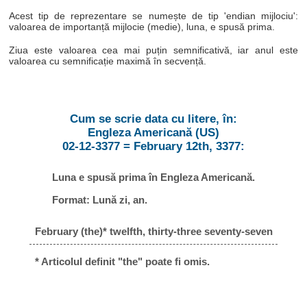
Acest tip de reprezentare se numește de tip 'endian mijlociu':
valoarea de importanță mijlocie (medie), luna, e spusă prima.
Ziua este valoarea cea mai puțin semnificativă, iar anul este
valoarea cu semnificație maximă în secvență.
Cum se scrie data cu litere, în:
Engleza Americană (US)
02-12-3377 = February 12th, 3377:
Luna e spusă prima în Engleza Americană.
Format: Lună zi, an.
February (the)* twelfth, thirty-three seventy-seven
* Articolul definit "the" poate fi omis.