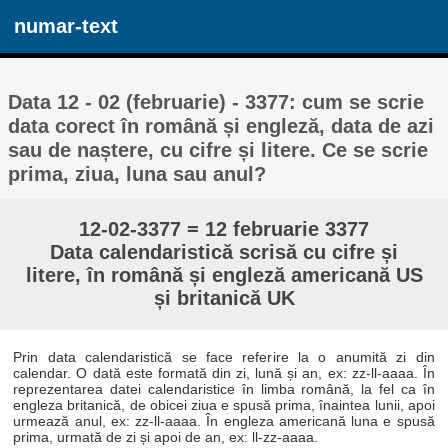
numar-text
Data 12 - 02 (februarie) - 3377: cum se scrie
data corect în română și engleză, data de azi
sau de naștere, cu cifre și litere. Ce se scrie
prima, ziua, luna sau anul?
12-02-3377 = 12 februarie 3377
Data calendaristică scrisă cu cifre și
litere, în română și engleză americană US
și britanică UK
Prin data calendaristică se face referire la o anumită zi din
calendar. O dată este formată din zi, lună și an, ex: zz-ll-aaaa. În
reprezentarea datei calendaristice în limba română, la fel ca în
engleza britanică, de obicei ziua e spusă prima, înaintea lunii, apoi
urmează anul, ex: zz-ll-aaaa. În engleza americană luna e spusă
prima, urmată de zi și apoi de an, ex: ll-zz-aaaa.