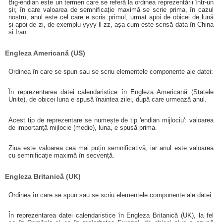
Big-endian este un termen care se referă la ordinea reprezentării într-un
șir, în care valoarea de semnificație maximă se scrie prima, în cazul
nostru, anul este cel care e scris primul, urmat apoi de obicei de lună
și apoi de zi, de exemplu yyyy-ll-zz, așa cum este scrisă data în China
și Iran.
Engleza Americană (US)
Ordinea în care se spun sau se scriu elementele componente ale datei:
În reprezentarea datei calendaristice în Engleza Americană (Statele
Unite), de obicei luna e spusă înaintea zilei, după care urmează anul.
Acest tip de reprezentare se numește de tip 'endian mijlociu': valoarea
de importanță mijlocie (medie), luna, e spusă prima.
Ziua este valoarea cea mai puțin semnificativă, iar anul este valoarea
cu semnificație maximă în secvență.
Engleza Britanică (UK)
Ordinea în care se spun sau se scriu elementele componente ale datei:
În reprezentarea datei calendaristice în Engleza Britanică (UK), la fel