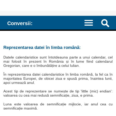
Conversii:
Reprezentarea datei în limba română:
Datele calendaristice sunt întotdeauna parte a unui calendar, cel
mai folosit în prezent în România și în lume fiind calendarul
Gregorian, care e o îmbunătățire a celui Iulian.
În reprezentarea datei calendaristice în limba română, la fel ca în
majoritatea Europei, de obicei ziua e spusă prima, înaintea lunii,
apoi urmează anul.
Acest tip de reprezentare se numește de tip 'little (mic) endian':
valoarea cu cea mai redusă semnificație, ziua, e prima.
Luna este valoarea de semnificație mijlocie, iar anul cea cu
semnificație maximă.