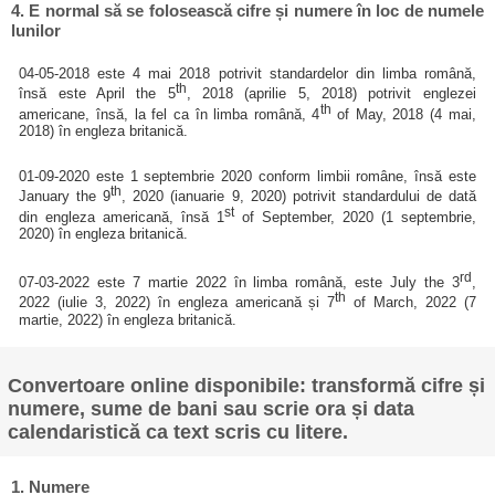
4. E normal să se folosească cifre și numere în loc de numele
lunilor
04-05-2018 este 4 mai 2018 potrivit standardelor din limba română,
th
însă este April the 5
, 2018 (aprilie 5, 2018) potrivit englezei
th
americane, însă, la fel ca în limba română, 4
of May, 2018 (4 mai,
2018) în engleza britanică.
01-09-2020 este 1 septembrie 2020 conform limbii române, însă este
th
January the 9
, 2020 (ianuarie 9, 2020) potrivit standardului de dată
st
din engleza americană, însă 1
of September, 2020 (1 septembrie,
2020) în engleza britanică.
rd
07-03-2022 este 7 martie 2022 în limba română, este July the 3
,
th
2022 (iulie 3, 2022) în engleza americană și 7
of March, 2022 (7
martie, 2022) în engleza britanică.
Convertoare online disponibile: transformă cifre și
numere, sume de bani sau scrie ora și data
calendaristică ca text scris cu litere.
1. Numere