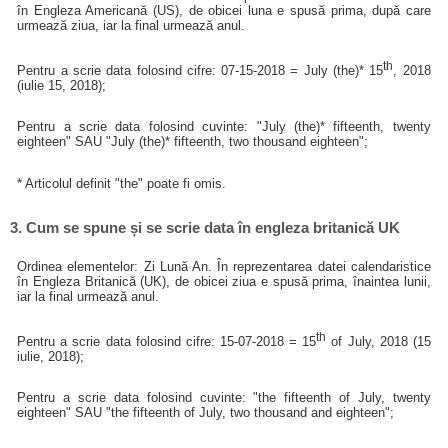
în Engleza Americană (US), de obicei luna e spusă prima, după care
urmează ziua, iar la final urmează anul.
th
Pentru a scrie data folosind cifre: 07-15-2018 = July (the)* 15
, 2018
(iulie 15, 2018);
Pentru a scrie data folosind cuvinte: "July (the)* fifteenth, twenty
eighteen" SAU "July (the)* fifteenth, two thousand eighteen";
* Articolul definit "the" poate fi omis.
3. Cum se spune și se scrie data în engleza britanică UK
Ordinea elementelor: Zi Lună An. În reprezentarea datei calendaristice
în Engleza Britanică (UK), de obicei ziua e spusă prima, înaintea lunii,
iar la final urmează anul.
th
Pentru a scrie data folosind cifre: 15-07-2018 = 15
of July, 2018 (15
iulie, 2018);
Pentru a scrie data folosind cuvinte: "the fifteenth of July, twenty
eighteen" SAU "the fifteenth of July, two thousand and eighteen";