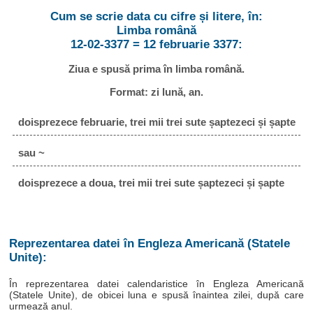
Cum se scrie data cu cifre și litere, în:
Limba română
12-02-3377 = 12 februarie 3377:
Ziua e spusă prima în limba română.
Format: zi lună, an.
doisprezece februarie, trei mii trei sute șaptezeci și șapte
sau ~
doisprezece a doua, trei mii trei sute șaptezeci și șapte
Reprezentarea datei în Engleza Americană (Statele
Unite):
În reprezentarea datei calendaristice în Engleza Americană
(Statele Unite), de obicei luna e spusă înaintea zilei, după care
urmează anul.