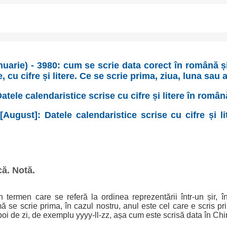
anuarie) - 3980: cum se scrie data corect în română ș
, cu cifre și litere. Ce se scrie prima, ziua, luna sau 
atele calendaristice scrise cu cifre și litere în român
August]: Datele calendaristice scrise cu cifre și l
că. Notă.
 termen care se referă la ordinea reprezentării într-un șir, 
ă se scrie prima, în cazul nostru, anul este cel care e scris pr
poi de zi, de exemplu yyyy-ll-zz, așa cum este scrisă data în Chin