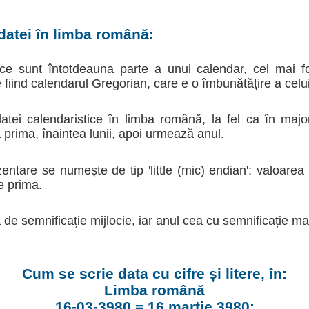
datei în limba română:
ice sunt întotdeauna parte a unui calendar, cel mai fo
fiind calendarul Gregorian, care e o îmbunătățire a celui
atei calendaristice în limba română, la fel ca în majo
 prima, înaintea lunii, apoi urmează anul.
zentare se numește de tip 'little (mic) endian': valoare
e prima.
de semnificație mijlocie, iar anul cea cu semnificație m
Cum se scrie data cu cifre și litere, în:
Limba română
16-03-3980 = 16 martie 3980: