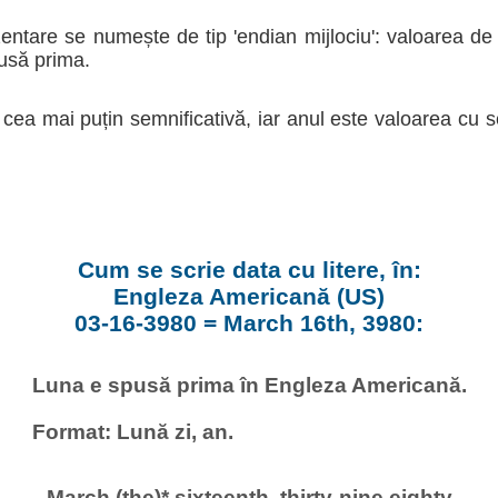
entare se numește de tip 'endian mijlociu': valoarea de
pusă prima.
 cea mai puțin semnificativă, iar anul este valoarea cu 
Cum se scrie data cu litere, în:
Engleza Americană (US)
03-16-3980 = March 16th, 3980:
Luna e spusă prima în Engleza Americană.
Format: Lună zi, an.
March (the)* sixteenth, thirty-nine eighty