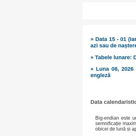
» Data 15 - 01 (I
azi sau de naștere
» Tabele lunare: D
» Luna 08, 2026 [
engleză
Data calendaristi
Big-endian este un
semnificație maxim
obicei de lună și a