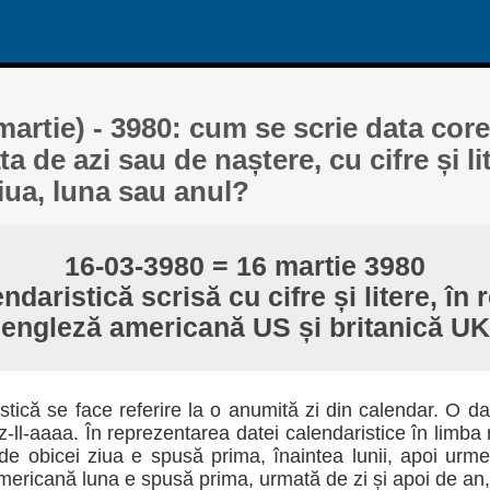
(martie) - 3980: cum se scrie data cor
ta de azi sau de naștere, cu cifre și li
ziua, luna sau anul?
16-03-3980 = 16 martie 3980
ndaristică scrisă cu cifre și litere, în
engleză americană US și britanică UK
stică se face referire la o anumită zi din calendar. O d
zz-ll-aaaa. În reprezentarea datei calendaristice în limba
de obicei ziua e spusă prima, înaintea lunii, apoi urme
ericană luna e spusă prima, urmată de zi și apoi de an, 