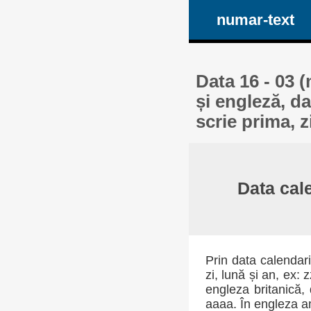
numar-text
Data 16 - 03 
și engleză, da
scrie prima, 
Data cale
Prin data calendari
zi, lună și an, ex: 
engleza britanică, 
aaaa. În engleza am