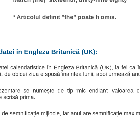
* Articolul definit "the" poate fi omis.
atei în Engleza Britanică (UK):
tei calendaristice în Engleza Britanică (UK), la fel ca
, de obicei ziua e spusă înaintea lunii, apoi urmează anu
ezentare se numește de tip 'mic endian': valoarea
e scrisă prima.
de semnificație mijlocie, iar anul are semnificație maxim