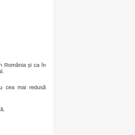
 în România și ca în
l.
 cu cea mai redusă
ă.