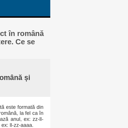
ect în română
tere. Ce se
 română și
ată este formată din
 română, la fel ca în
ază anul, ex: zz-ll-
ex: ll-zz-aaaa.