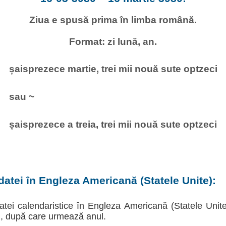
Ziua e spusă prima în limba română.
Format: zi lună, an.
șaisprezece martie, trei mii nouă sute optzeci
sau ~
șaisprezece a treia, trei mii nouă sute optzeci
atei în Engleza Americană (Statele Unite):
atei calendaristice în Engleza Americană (Statele Unite
ei, după care urmează anul.