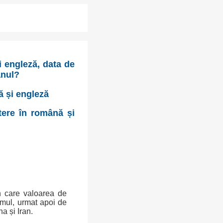
i engleză, data de
anul?
ă și engleză
itere în română și
în care valoarea de
imul, urmat apoi de
a și Iran.