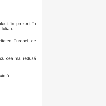
losit în prezent în
 Iulian.
ritatea Europei, de
a cu cea mai redusă
aximă.