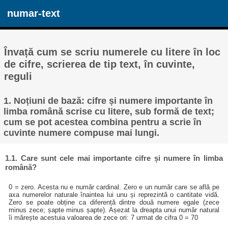
numar-text
Învață cum se scriu numerele cu litere în loc
de cifre, scrierea de tip text, în cuvinte,
reguli
1. Noțiuni de bază: cifre și numere importante în
limba română scrise cu litere, sub formă de text;
cum se pot acestea combina pentru a scrie în
cuvinte numere compuse mai lungi.
1.1. Care sunt cele mai importante cifre și numere în limba
română?
0 = zero. Acesta nu e număr cardinal. Zero e un număr care se află pe
axa numerelor naturale înaintea lui unu și reprezintă o cantitate vidă.
Zero se poate obține ca diferență dintre două numere egale (zece
minus zece; șapte minus șapte). Așezat la dreapta unui număr natural
îi mărește acestuia valoarea de zece ori: 7 urmat de cifra 0 = 70