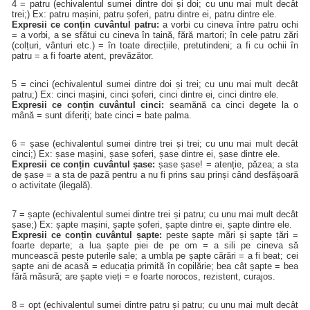
4 = patru (echivalentul sumei dintre doi și doi; cu unu mai mult decât
trei;) Ex: patru mașini, patru șoferi, patru dintre ei, patru dintre ele.
Expresii ce conțin cuvântul patru:
a vorbi cu cineva între patru ochi
= a vorbi, a se sfătui cu cineva în taină, fără martori; în cele patru zări
(colțuri, vânturi etc.) = în toate direcțiile, pretutindeni; a fi cu ochii în
patru = a fi foarte atent, prevăzător.
5 = cinci (echivalentul sumei dintre doi și trei; cu unu mai mult decât
patru;) Ex: cinci mașini, cinci șoferi, cinci dintre ei, cinci dintre ele.
Expresii ce conțin cuvântul cinci:
seamănă ca cinci degete la o
mână = sunt diferiți; bate cinci = bate palma.
6 = șase (echivalentul sumei dintre trei și trei; cu unu mai mult decât
cinci;) Ex: șase mașini, șase șoferi, șase dintre ei, șase dintre ele.
Expresii ce conțin cuvântul șase:
șase șase! = atenție, păzea; a sta
de șase = a sta de pază pentru a nu fi prins sau prinși când desfășoară
o activitate (ilegală).
7 = șapte (echivalentul sumei dintre trei și patru; cu unu mai mult decât
șase;) Ex: șapte mașini, șapte șoferi, șapte dintre ei, șapte dintre ele.
Expresii ce conțin cuvântul șapte:
peste șapte mări și șapte țări =
foarte departe; a lua șapte piei de pe om = a sili pe cineva să
muncească peste puterile sale; a umbla pe șapte cărări = a fi beat; cei
șapte ani de acasă = educația primită în copilărie; bea cât șapte = bea
fără măsură; are șapte vieți = e foarte norocos, rezistent, curajos.
8 = opt (echivalentul sumei dintre patru și patru; cu unu mai mult decât