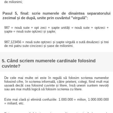
de milionimi;
Pasul 5, final: scrie numerele de dinaintea separatorului
zecimal și de după, unite prin cuvăntul "virgulă":
987 = nouă sute + opt zeci + șapte unități = nouă sute + optzeci +
șapte = nouă sute optzeci și șapte;
987,123456 = nouă sute optzeci și șapte virgulă o sută douăzeci și trei
de mii patru sute cincizeci și șase de milionimi.
5. Când scriem numerele cardinale folosind
cuvinte?
De cele mai multe ori este în regulă să folosim scrierea numerelor
folosind cifre, în scrierea informală, către prieteni, colegi, fiind mult mai
ușoară decât cea folosind cuvinte și litere, însă uneori suntem nevoiți
sau are mai multă logică să folosim scrierea cu litere.
Este mai clară și elimină confuziile: 1.000.000 = milion, 1.000.000.000
= miliard, etc.