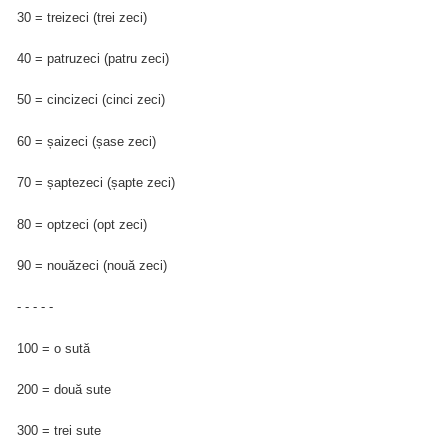
30 = treizeci (trei zeci)
40 = patruzeci (patru zeci)
50 = cincizeci (cinci zeci)
60 = șaizeci (șase zeci)
70 = șaptezeci (șapte zeci)
80 = optzeci (opt zeci)
90 = nouăzeci (nouă zeci)
- - - - -
100 = o sută
200 = două sute
300 = trei sute