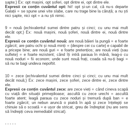
șapte;) Ex: opt mașini, opt șoferi, opt dintre ei, opt dintre ele.
Expresii ce conțin cuvântul opt:
hii! opt și-un cal, că nu-s departe
Galații = se spune unei vite slabe, care nu trage bine la căruță; a nu ști
nici șapte, nici opt = a nu ști nimic.
9 = nouă (echivalentul sumei dintre patru și cinci; cu unu mai mult
decât opt;) Ex: nouă mașini, nouă șoferi, nouă dintre ei, nouă dintre
ele.
Expresii ce conțin cuvântul nouă:
are nouă băieri la pungă = e foarte
zgârcit; are patru ochi și nouă minți = (despre cei cu carte) e capabil de
a pricepe bine; are nouă guri = e foarte pretențios; are nouă vieți (sau
suflete) = e foarte rezistent; când îți intră paraua în mână, leag-o cu
nouă noduri = fii econom; unde sunt nouă frați, coada să nu-ți bagi =
să nu te bagi undeva nepoftit.
10 = zece (echivalentul sumei dintre cinci și cinci; cu unu mai mult
decât nouă;) Ex: zece mașini, zece șoferi, zece dintre ei, zece dintre
ele.
Expresii ce conțin cuvântul zece:
are zece vieți = când cineva scapă
cu viață din situații primejdioase; ascultă cu zece urechi = ascultă
foarte atent; leagă paraua cu zece noduri și tremură după ban = e
foarte zgârcit; un nebun aruncă o piatră în apă și zece înțelepți se
chinuie să o scoată = e ușor de stricat, greu de îndreptat (nu are sens
să îndrepți ceva iremediabil stricat).
- - - - -