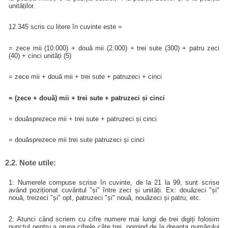
unităților.
12.345 scris cu litere în cuvinte este =
= zece mii (10.000) + două mii (2.000) + trei sute (300) + patru zeci
(40) + cinci unități (5)
= zece mii + două mii + trei sute + patruzeci + cinci
= (zece + două) mii + trei sute + patruzeci și cinci
= douăsprezece mii + trei sute + patruzeci și cinci
= douăsprezece mii trei sute patruzeci și cinci
2.2. Note utile:
1: Numerele compuse scrise în cuvinte, de la 21 la 99, sunt scrise
având poziționat cuvântul "și" între zeci și unități. Ex: douăzeci "și"
nouă, treizeci "și" opt, patruzeci "și" nouă, nouăzeci și patru, etc.
2: Atunci când scriem cu cifre numere mai lungi de trei digiți folosim
punctul pentru a grupa cifrele câte trei, pornind de la dreapta numărului