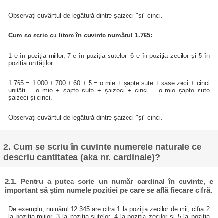
Observați cuvântul de legătură dintre șaizeci "și" cinci.
Cum se scrie cu litere în cuvinte numărul 1.765:
1 e în poziția miilor, 7 e în poziția sutelor, 6 e în poziția zecilor și 5 în
poziția unităților.
1.765 = 1.000 + 700 + 60 + 5 = o mie + șapte sute + șase zeci + cinci
unități = o mie + șapte sute + șaizeci + cinci = o mie șapte sute
șaizeci și cinci.
Observați cuvântul de legătură dintre șaizeci "și" cinci.
2. Cum se scriu în cuvinte numerele naturale ce
descriu cantitatea (aka nr. cardinale)?
2.1. Pentru a putea scrie un număr cardinal în cuvinte, e
important să știm numele poziției pe care se află fiecare cifră.
De exemplu, numărul 12.345 are cifra 1 la poziția zecilor de mii, cifra 2
la poziția miilor, 3 la poziția sutelor, 4 la poziția zecilor și 5 la poziția