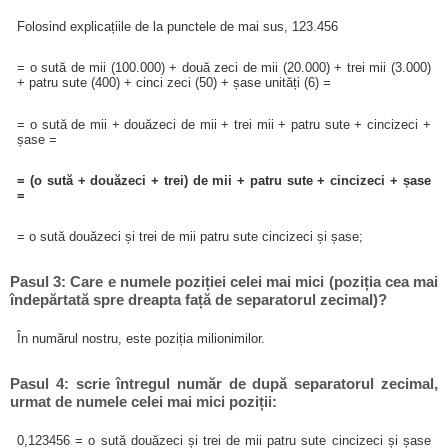
Folosind explicațiile de la punctele de mai sus, 123.456
= o sută de mii (100.000) + două zeci de mii (20.000) + trei mii (3.000)
+ patru sute (400) + cinci zeci (50) + șase unități (6) =
= o sută de mii + douăzeci de mii + trei mii + patru sute + cincizeci +
șase =
= (o sută + douăzeci + trei) de mii + patru sute + cincizeci + șase
=
= o sută douăzeci și trei de mii patru sute cincizeci și șase;
Pasul 3: Care e numele poziției celei mai mici (poziția cea mai
îndepărtată spre dreapta față de separatorul zecimal)?
În numărul nostru, este poziția milionimilor.
Pasul 4: scrie întregul număr de după separatorul zecimal,
urmat de numele celei mai mici poziții:
0,123456 = o sută douăzeci și trei de mii patru sute cincizeci și șase