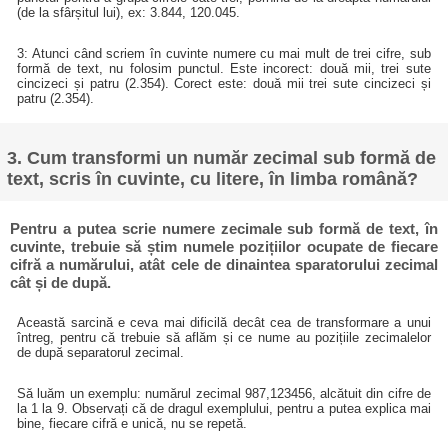
(de la sfârșitul lui), ex: 3.844, 120.045.
3: Atunci când scriem în cuvinte numere cu mai mult de trei cifre, sub
formă de text, nu folosim punctul. Este incorect: două mii, trei sute
cincizeci și patru (2.354). Corect este: două mii trei sute cincizeci și
patru (2.354).
3. Cum transformi un număr zecimal sub formă de
text, scris în cuvinte, cu litere, în limba română?
Pentru a putea scrie numere zecimale sub formă de text, în
cuvinte, trebuie să știm numele pozițiilor ocupate de fiecare
cifră a numărului, atât cele de dinaintea sparatorului zecimal
cât și de după.
Această sarcină e ceva mai dificilă decât cea de transformare a unui
întreg, pentru că trebuie să aflăm și ce nume au pozițiile zecimalelor
de după separatorul zecimal.
Să luăm un exemplu: numărul zecimal 987,123456, alcătuit din cifre de
la 1 la 9. Observați că de dragul exemplului, pentru a putea explica mai
bine, fiecare cifră e unică, nu se repetă.