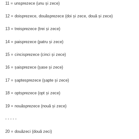
11 = unsprezece (unu și zece)
12 = doisprezece, douăsprezece (doi și zece, două și zece)
13 = treisprezece (trei și zece)
14 = paisprezece (patru și zece)
15 = cincisprezece (cinci și zece)
16 = șaisprezece (șase și zece)
17 = șaptesprezece (șapte și zece)
18 = optsprezece (opt și zece)
19 = nouăsprezece (nouă și zece)
- - - - -
20 = douăzeci (două zeci)