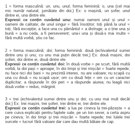
1 = forma masculină: un, unu, unul; forma feminină: o, una (cel mai
mic număr natural; jumătate din doi;) Ex: o mașină, un șofer, unul
dintre ei, una dintre ele.
Expresii ce conțin cuvântul unu:
numai oameni unul și unul =
oameni de calitate; de unul singur = fără însoțitor; toți până la unul =
toți, fără excepție; a face una cu pâmântul = a distruge; a o ține una și
bună = a nu ceda, a fi perseverent; una-i una și două-s mai multe =
fără multă vorbă, știu ce fac.
2 = forma masculină: doi; forma feminină: două (echivalentul sumei
dintre unu și unu; cu unu mai puțin decât trei;) Ex: două mașini, doi
șoferi, doi dintre ei, două dintre ele.
Expresii ce conțin cuvântul doi:
în două vorbe = pe scurt, fără multă
vorbă; la doi pași = aproape; în doi timpi și trei mișcări = foarte repede;
nu face nici doi bani = nu prezintă interes, nu are valoare; nu scapă cu
una cu două = nu scapă ușor; om cu două fețe = om cu un caracter
duplicitar; a răspunde în doi peri = a răspunde aiurea; nu leagă nici
două vorbe = redus, mărginit.
3 = trei (echivalentul sumei dintre unu și doi; cu unu mai mult decât
doi;) Ex: trei mașini, trei șoferi, trei dintre ei, trei dintre ele.
Expresii ce conțin cuvântul trei:
a lua pe cineva la trei-păzește = a
cere cuiva explicații pentru faptele sale, pe un ton sever, a certa aspru
pe cineva; în doi timpi și trei mișcări = foarte repede; trei lulele trei
surcele = lucruri fără valoare dar care dau multă bătaie de cap.