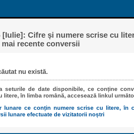
[Iulie]: Cifre și numere scrise cu lite
 mai recente conversii
căutat nu există.
 seturile de date disponibile, ce conține conve
u litere, în limba română, accesează linkul următo
or lunare ce conțin numere scrise cu litere, în c
i lunare efectuate de vizitatorii noștri