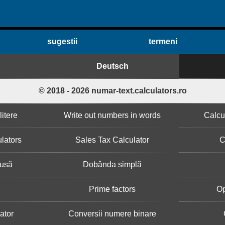
sugestii
termeni
Deutsch
© 2018 - 2026 numar-text.calculators.ro
itere
Write out numbers in words
Calcu
lators
Sales Tax Calculator
C
usă
Dobânda simplă
i
Prime factors
Op
ator
Conversii numere binare