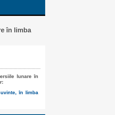
re în limba
rsiile lunare în
r:
uvinte, în limba