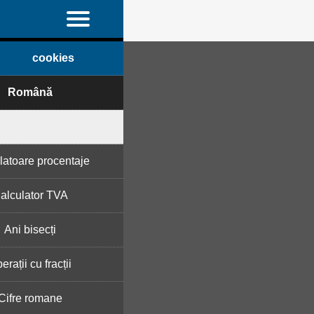
cookies
Română
latoare procentaje
alculator TVA
Ani bisecți
erații cu fracții
Cifre romane