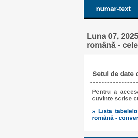
numar-text
Luna 07, 2025 
română - cele
Setul de date 
Pentru a accesa
cuvinte scrise c
» Lista tabelel
română - conversi