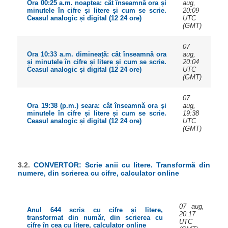
aug,
Ora 00:25 a.m. noaptea: cât înseamnă ora și
20:09
minutele în cifre și litere și cum se scrie.
UTC
Ceasul analogic și digital (12 24 ore)
(GMT)
07
aug,
Ora 10:33 a.m. dimineață: cât înseamnă ora
20:04
și minutele în cifre și litere și cum se scrie.
UTC
Ceasul analogic și digital (12 24 ore)
(GMT)
07
aug,
Ora 19:38 (p.m.) seara: cât înseamnă ora și
19:38
minutele în cifre și litere și cum se scrie.
UTC
Ceasul analogic și digital (12 24 ore)
(GMT)
3.2.
CONVERTOR: Scrie anii cu litere. Transformă din
numere, din scrierea cu cifre, calculator online
07 aug,
Anul 644 scris cu cifre și litere,
20:17
transformat din număr, din scrierea cu
UTC
cifre în cea cu litere, calculator online