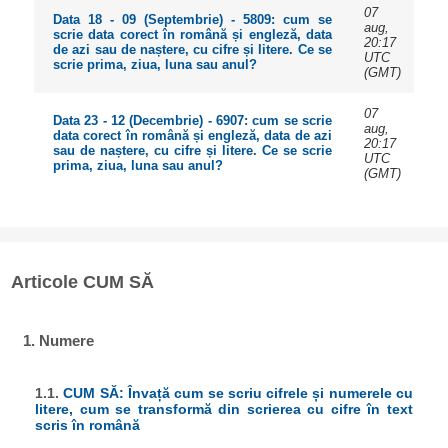
07
Data 18 - 09 (Septembrie) - 5809: cum se
aug,
scrie data corect în română și engleză, data
20:17
de azi sau de naștere, cu cifre și litere. Ce se
UTC
scrie prima, ziua, luna sau anul?
(GMT)
07
Data 23 - 12 (Decembrie) - 6907: cum se scrie
aug,
data corect în română și engleză, data de azi
20:17
sau de naștere, cu cifre și litere. Ce se scrie
UTC
prima, ziua, luna sau anul?
(GMT)
Articole CUM SĂ
1. Numere
1.1.
CUM SĂ: Învață cum se scriu cifrele și numerele cu
litere, cum se transformă din scrierea cu cifre în text
scris în română