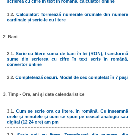
scrierea cu cifre în text în română, calculator online
1.2.
Calculator: formează numerale ordinale din numere
cardinale și scrie-le cu litere
2. Bani
2.1.
Scrie cu litere suma de bani în lei (RON), transformă
sume din scrierea cu cifre în text scris în română,
convertor online
2.2.
Completează cecuri. Model de cec completat în 7 pași
3. Timp - Ora, ani și date calendaristice
3.1.
Cum se scrie ora cu litere, în română. Ce înseamnă
orele și minutele și cum se spun pe ceasul analogic sau
digital (12 24 ore) am pm
3.2.
Scrie anii cu litere. Transformă din numere, din