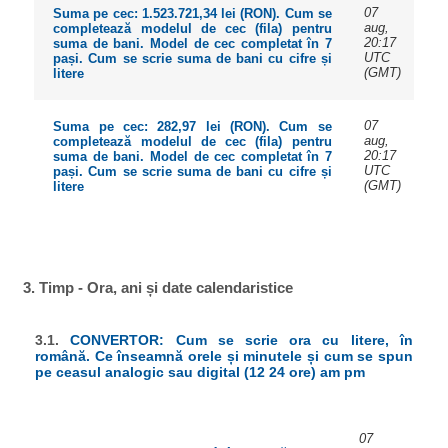
07
Suma pe cec: 1.523.721,34 lei (RON). Cum se
aug,
completează modelul de cec (fila) pentru
20:17
suma de bani. Model de cec completat în 7
UTC
pași. Cum se scrie suma de bani cu cifre și
(GMT)
litere
07
Suma pe cec: 282,97 lei (RON). Cum se
aug,
completează modelul de cec (fila) pentru
20:17
suma de bani. Model de cec completat în 7
UTC
pași. Cum se scrie suma de bani cu cifre și
(GMT)
litere
3. Timp - Ora, ani și date calendaristice
3.1.
CONVERTOR: Cum se scrie ora cu litere, în
română. Ce înseamnă orele și minutele și cum se spun
pe ceasul analogic sau digital (12 24 ore) am pm
07