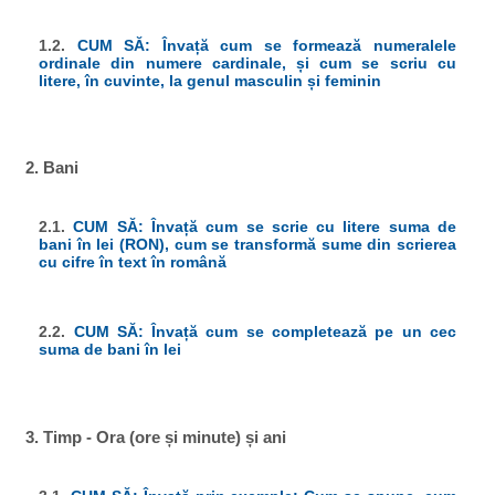
1.2.
CUM SĂ: Învață cum se formează numeralele
ordinale din numere cardinale, și cum se scriu cu
litere, în cuvinte, la genul masculin și feminin
2. Bani
2.1.
CUM SĂ: Învață cum se scrie cu litere suma de
bani în lei (RON), cum se transformă sume din scrierea
cu cifre în text în română
2.2.
CUM SĂ: Învață cum se completează pe un cec
suma de bani în lei
3. Timp - Ora (ore și minute) și ani