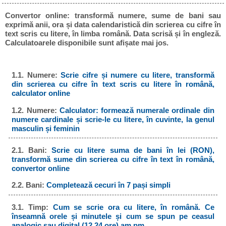
Convertor online: transformă numere, sume de bani sau
exprimă anii, ora și data calendaristică din scrierea cu cifre în
text scris cu litere, în limba română. Data scrisă și în engleză.
Calculatoarele disponibile sunt afișate mai jos.
1.1. Numere:
Scrie cifre și numere cu litere, transformă
din scrierea cu cifre în text scris cu litere în română,
calculator online
1.2. Numere:
Calculator: formează numerale ordinale din
numere cardinale și scrie-le cu litere, în cuvinte, la genul
masculin și feminin
2.1. Bani:
Scrie cu litere suma de bani în lei (RON),
transformă sume din scrierea cu cifre în text în română,
convertor online
2.2. Bani:
Completează cecuri în 7 pași simpli
3.1. Timp:
Cum se scrie ora cu litere, în română. Ce
înseamnă orele și minutele și cum se spun pe ceasul
analogic sau digital (12 24 ore) am pm