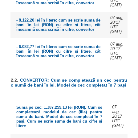
UTC
înseamnă suma scrisă în cifre, convertor
(GMT)
07 aug,
- 8.122,20 lei în litere: cum se scrie suma de
20:17
bani în lei (RON) cu cifre și litere, cât
UTC
înseamnă suma scrisă în cifre, convertor
(GMT)
07 aug,
- 6.082,77 lei în litere: cum se scrie suma de
20:17
bani în lei (RON) cu cifre și litere, cât
UTC
înseamnă suma scrisă în cifre, convertor
(GMT)
2.2.
CONVERTOR: Cum se completează un cec pentru
o sumă de bani în lei. Model de cec completat în 7 pași
07
Suma pe cec: 1.387.259,13 lei (RON). Cum se
aug,
completează modelul de cec (fila) pentru
20:17
suma de bani. Model de cec completat în 7
UTC
pași. Cum se scrie suma de bani cu cifre și
(GMT)
litere