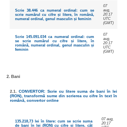
07
aug,
Scrie 38.446 ca numeral ordinal: cum se
20:17
scrie numărul cu cifre și litere, în română,
UTC
numeral ordinal, genul masculin și feminin
(GMT)
07
Scrie 145.091.034 ca numeral ordinal: cum
aug,
se scrie numărul cu cifre și litere, în
20:17
română, numeral ordinal, genul masculin și
UTC
feminin
(GMT)
2. Bani
2.1.
CONVERTOR: Scrie cu litere suma de bani în lei
(RON), transformă sume din scrierea cu cifre în text în
română, convertor online
07 aug,
135.218,73 lei în litere: cum se scrie suma
20:17
de bani în lei (RON) cu cifre și litere, cât