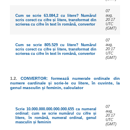
07
aug,
Cum se scrie 63.084,2 cu litere? Numărul
20:17
scris corect cu cifre și litere, transformat din
UTC
scrierea cu cifre în text în română, convertor
(GMT)
07
aug,
Cum se scrie 805.529 cu litere? Numărul
20:17
scris corect cu cifre și litere, transformat din
UTC
scrierea cu cifre în text în română, convertor
(GMT)
1.2.
CONVERTOR: formează numerale ordinale din
numere cardinale și scrie-le cu litere, în cuvinte, la
genul masculin și feminin, calculator
07
Scrie 10.000.000.000.000.000.655 ca numeral
aug,
ordinal: cum se scrie numărul cu cifre și
20:17
litere, în română, numeral ordinal, genul
UTC
masculin și feminin
(GMT)