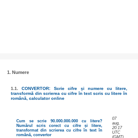
1. Numere
1.1.
CONVERTOR: Scrie cifre și numere cu litere,
transformă din scrierea cu cifre în text scris cu litere în
română, calculator online
07
Cum se scrie 90.000.000.000 cu litere?
aug,
Numărul scris corect cu cifre și litere,
20:17
transformat din scrierea cu cifre în text în
UTC
română, convertor
(GMT)