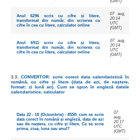
(GMT)
07 aug,
Anul 6296 scris cu cifre și litere,
20:14
transformat din număr, din scrierea cu
UTC
cifre în cea cu litere, calculator online
(GMT)
07 aug,
Anul 6911 scris cu cifre și litere,
20:14
transformat din număr, din scrierea cu
UTC
cifre în cea cu litere, calculator online
(GMT)
3.3.
CONVERTOR: scrie corect data calendaristică în
română, cu cifre și litere (data de azi, de naștere,
format: zi lună an). Cum se spun în engleză datele
calendaristice, calculator
07
Data 22 - 10 (Octombrie) - 8550: cum se scrie
aug,
data corect în română și engleză, data de azi
20:17
sau de naștere, cu cifre și litere. Ce se scrie
UTC
prima, ziua, luna sau anul?
(GMT)