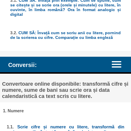
3.1.
CUM SĂ: Învață prin exemple: Cum se spune, cum
se citește și se scrie ora (orele și minutele) cu litere, în
cuvinte, în limba română? Ora în format analogic și
digital
3.2.
CUM SĂ: Învață cum se scriu anii cu litere, pornind
de la scrierea cu cifre. Comparație cu limba engleză
Conversii:
Convertoare online disponibile: transformă cifre și
numere, sume de bani sau scrie ora și data
calendaristică ca text scris cu litere.
1. Numere
1.1.
Scrie cifre și numere cu litere, transformă din