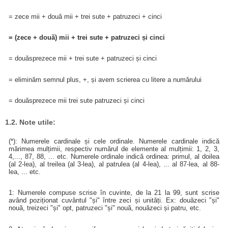
= zece mii + două mii + trei sute + patruzeci + cinci
= (zece + două) mii + trei sute + patruzeci și cinci
= douăsprezece mii + trei sute + patruzeci și cinci
= eliminăm semnul plus, +, și avem scrierea cu litere a numărului
= douăsprezece mii trei sute patruzeci și cinci
1.2. Note utile:
(*): Numerele cardinale și cele ordinale. Numerele cardinale indică
mărimea mulțimii, respectiv numărul de elemente al mulțimii: 1, 2, 3,
4,..., 87, 88, ... etc. Numerele ordinale indică ordinea: primul, al doilea
(al 2-lea), al treilea (al 3-lea), al patrulea (al 4-lea), ... al 87-lea, al 88-
lea, ... etc.
1: Numerele compuse scrise în cuvinte, de la 21 la 99, sunt scrise
având poziționat cuvântul "și" între zeci și unități. Ex: douăzeci "și"
nouă, treizeci "și" opt, patruzeci "și" nouă, nouăzeci și patru, etc.