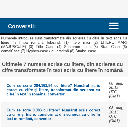
Conversii:
Numerele introduse sunt transformate din scrierea cu cifre în text scris cu
litere în limba română folosind: (1) litere mici (2) LITERE MARI
(MAJUSCULE) (3) Title Case (4) Sentence case (5) Start Case (6)
camelCase (7) Hyphen-case / cu cratimă (8) Snake_case.
Ultimele 7 numere scrise cu litere, din scrierea cu
cifre transformate în text scris cu litere în română
08 aug,
Cum se scrie 294.163,84 cu litere? Numărul scris
20:13
corect cu cifre și litere, transformat din scrierea cu
UTC
cifre în text în română, convertor
(GMT)
08 aug,
Cum se scrie 0,983 cu litere? Numărul scris corect
20:13
cu cifre și litere, transformat din scrierea cu cifre în
UTC
text în română, convertor
(GMT)