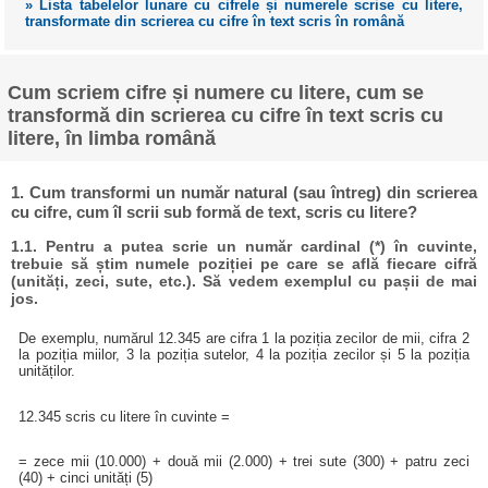
» Lista tabelelor lunare cu cifrele și numerele scrise cu litere,
transformate din scrierea cu cifre în text scris în română
Cum scriem cifre și numere cu litere, cum se
transformă din scrierea cu cifre în text scris cu
litere, în limba română
1. Cum transformi un număr natural (sau întreg) din scrierea
cu cifre, cum îl scrii sub formă de text, scris cu litere?
1.1. Pentru a putea scrie un număr cardinal (*) în cuvinte,
trebuie să știm numele poziției pe care se află fiecare cifră
(unități, zeci, sute, etc.). Să vedem exemplul cu pașii de mai
jos.
De exemplu, numărul 12.345 are cifra 1 la poziția zecilor de mii, cifra 2
la poziția miilor, 3 la poziția sutelor, 4 la poziția zecilor și 5 la poziția
unităților.
12.345 scris cu litere în cuvinte =
= zece mii (10.000) + două mii (2.000) + trei sute (300) + patru zeci
(40) + cinci unități (5)