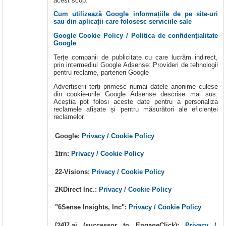
acest scop.
Cum utilizează Google informațiile de pe site-uri
sau din aplicații care folosesc serviciile sale
Google Cookie Policy / Politica de confidențialitate
Google
Terțe companii de publicitate cu care lucrăm indirect,
prin intermediul Google Adsense: Provideri de tehnologii
pentru reclame, parteneri Google
Advertiserii terți primesc numai datele anonime culese
din cookie-urile Google Adsense descrise mai sus.
Aceștia pot folosi aceste date pentru a personaliza
reclamele afișate și pentru măsurători ale eficienței
reclamelor.
Google:
Privacy / Cookie Policy
1trn:
Privacy / Cookie Policy
22-Visions:
Privacy / Cookie Policy
2KDirect Inc.:
Privacy / Cookie Policy
"6Sense Insights, Inc":
Privacy / Cookie Policy
[24]7.ai (successor to EngageClick):
Privacy /