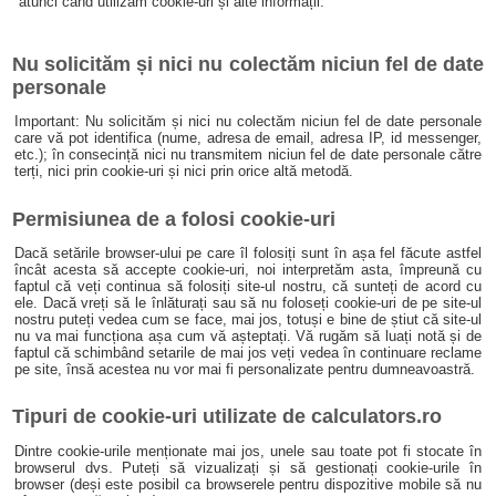
atunci când utilizăm cookie-uri și alte informații.
Nu solicităm și nici nu colectăm niciun fel de date
personale
Important: Nu solicităm și nici nu colectăm niciun fel de date personale
care vă pot identifica (nume, adresa de email, adresa IP, id messenger,
etc.); în consecință nici nu transmitem niciun fel de date personale către
terți, nici prin cookie-uri și nici prin orice altă metodă.
Permisiunea de a folosi cookie-uri
Dacă setările browser-ului pe care îl folosiți sunt în așa fel făcute astfel
încât acesta să accepte cookie-uri, noi interpretăm asta, împreună cu
faptul că veți continua să folosiți site-ul nostru, că sunteți de acord cu
ele. Dacă vreți să le înlăturați sau să nu foloseți cookie-uri de pe site-ul
nostru puteți vedea cum se face, mai jos, totuși e bine de știut că site-ul
nu va mai funcționa așa cum vă așteptați. Vă rugăm să luați notă și de
faptul că schimbând setarile de mai jos veți vedea în continuare reclame
pe site, însă acestea nu vor mai fi personalizate pentru dumneavoastră.
Tipuri de cookie-uri utilizate de calculators.ro
Dintre cookie-urile menționate mai jos, unele sau toate pot fi stocate în
browserul dvs. Puteți să vizualizați și să gestionați cookie-urile în
browser (deși este posibil ca browserele pentru dispozitive mobile să nu