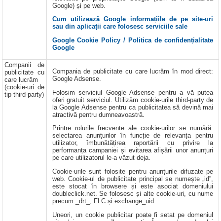
Google) și pe web.
Cum utilizează Google informațiile de pe site-uri
sau din aplicații care folosesc serviciile sale
Google Cookie Policy / Politica de confidențialitate
Google
Companii de
Compania de publicitate cu care lucrăm în mod direct:
publicitate cu
Google Adsense.
care lucrăm
(cookie-uri de
Folosim serviciul Google Adsense pentru a vă putea
tip third-party)
oferi gratuit serviciul. Utilizăm cookie-urile third-party de
la Google Adsense pentru ca publicitatea să devină mai
atractivă pentru dumneavoastră.
Printre rolurile frecvente ale cookie-urilor se numără:
selectarea anunțurilor în funcție de relevanța pentru
utilizator, îmbunătățirea raportării cu privire la
performanța campaniei și evitarea afișării unor anunțuri
pe care utilizatorul le-a văzut deja.
Cookie-urile sunt folosite pentru anunțurile difuzate pe
web. Cookie-ul de publicitate principal se numește „id”,
este stocat în browsere și este asociat domeniului
doubleclick.net. Se folosesc și alte cookie-uri, cu nume
precum _drt_, FLC și exchange_uid.
Uneori, un cookie publicitar poate fi setat pe domeniul