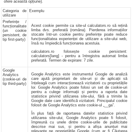
ofere această opțiune).
Categoria de
Exemplu
utilizare
Preferințe /
Acest cookie permite ca site-ul calculators.ro să rețină
funcționalitate
limba dvs. preferată (româna). Pierderea informațiilor
(un cookie
stocate într-un cookie pentru preferințe poate reduce
persistent, de
funcționalitatea experienței de utilizare a site-ului web,
tip first-party)
însă nu împiedică funcționarea acestuia.
calculators.ro folosește cookie persistent:
calculators[lang] - pentru a întregistra automat limba
preferată. Termen de expirare: 7 zile.
Google
Google Analytics este instrumentul Google de analiză
Analytics
care ajută proprietarii de site-uri și de aplicații să
(cookie-uri de
înțeleagă cum interacționează vizitatorii cu proprietățile
tip third-party)
lor. Google Analytics poate folosi un set de cookie-uri
pentru a culege informații și pentru a raporta date
statistice privind utilizarea site-ului, fără a trimite la
Google date care identifică vizitatorii. Principalul cookie
folosit de Google Analytics este cookie-ul „__ga”.
În plus față de raportarea datelor statistice privind
utilizarea site-ului, Google Analytics poate fi folosit,
împreună cu unele dintre cookie-urile de publicitate
descrise mai sus, și pentru a afișa anunțuri mai
relevante pe proprietățile Google (cum ar fi Căutarea