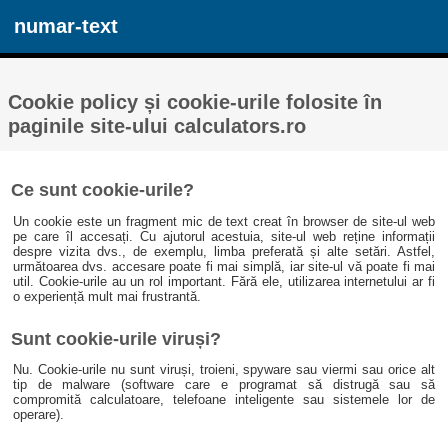
numar-text
Cookie policy și cookie-urile folosite în
paginile site-ului calculators.ro
Ce sunt cookie-urile?
Un cookie este un fragment mic de text creat în browser de site-ul web
pe care îl accesați. Cu ajutorul acestuia, site-ul web reține informații
despre vizita dvs., de exemplu, limba preferată și alte setări. Astfel,
următoarea dvs. accesare poate fi mai simplă, iar site-ul vă poate fi mai
util. Cookie-urile au un rol important. Fără ele, utilizarea internetului ar fi
o experiență mult mai frustrantă.
Sunt cookie-urile viruși?
Nu. Cookie-urile nu sunt viruși, troieni, spyware sau viermi sau orice alt
tip de malware (software care e programat să distrugă sau să
compromită calculatoare, telefoane inteligente sau sistemele lor de
operare).