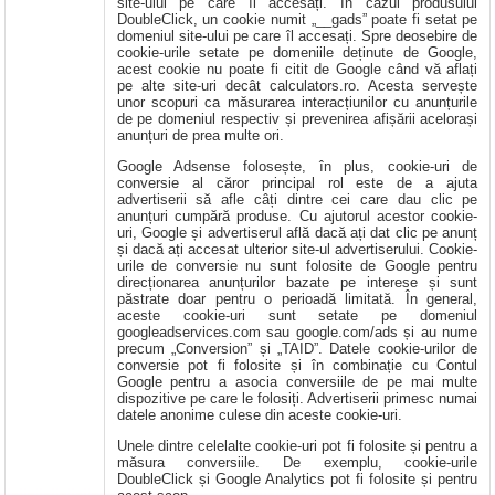
site-ului pe care îl accesați. În cazul produsului
DoubleClick, un cookie numit „__gads” poate fi setat pe
domeniul site-ului pe care îl accesați. Spre deosebire de
cookie-urile setate pe domeniile deținute de Google,
acest cookie nu poate fi citit de Google când vă aflați
pe alte site-uri decât calculators.ro. Acesta servește
unor scopuri ca măsurarea interacțiunilor cu anunțurile
de pe domeniul respectiv și prevenirea afișării acelorași
anunțuri de prea multe ori.
Google Adsense folosește, în plus, cookie-uri de
conversie al căror principal rol este de a ajuta
advertiserii să afle câți dintre cei care dau clic pe
anunțuri cumpără produse. Cu ajutorul acestor cookie-
uri, Google și advertiserul află dacă ați dat clic pe anunț
și dacă ați accesat ulterior site-ul advertiserului. Cookie-
urile de conversie nu sunt folosite de Google pentru
direcționarea anunțurilor bazate pe interese și sunt
păstrate doar pentru o perioadă limitată. În general,
aceste cookie-uri sunt setate pe domeniul
googleadservices.com sau google.com/ads și au nume
precum „Conversion” și „TAID”. Datele cookie-urilor de
conversie pot fi folosite și în combinație cu Contul
Google pentru a asocia conversiile de pe mai multe
dispozitive pe care le folosiți. Advertiserii primesc numai
datele anonime culese din aceste cookie-uri.
Unele dintre celelalte cookie-uri pot fi folosite și pentru a
măsura conversiile. De exemplu, cookie-urile
DoubleClick și Google Analytics pot fi folosite și pentru