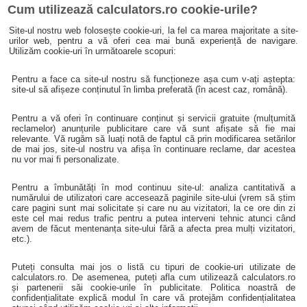
Cum utilizează calculators.ro cookie-urile?
Site-ul nostru web folosește cookie-uri, la fel ca marea majoritate a site-
urilor web, pentru a vă oferi cea mai bună experiență de navigare.
Utilizăm cookie-uri în următoarele scopuri:
Pentru a face ca site-ul nostru să funcționeze așa cum v-ați aștepta:
site-ul să afișeze conținutul în limba preferată (în acest caz, română).
Pentru a vă oferi în continuare conținut și servicii gratuite (mulțumită
reclamelor) anunțurile publicitare care vă sunt afișate să fie mai
relevante. Vă rugăm să luați notă de faptul că prin modificarea setărilor
de mai jos, site-ul nostru va afișa în continuare reclame, dar acestea
nu vor mai fi personalizate.
Pentru a îmbunătăți în mod continuu site-ul: analiza cantitativă a
numărului de utilizatori care accesează paginile site-ului (vrem să știm
care pagini sunt mai solicitate și care nu au vizitatori, la ce ore din zi
este cel mai redus trafic pentru a putea interveni tehnic atunci când
avem de făcut mentenanța site-ului fără a afecta prea mulți vizitatori,
etc.).
Puteți consulta mai jos o listă cu tipuri de cookie-uri utilizate de
calculators.ro. De asemenea, puteți afla cum utilizează calculators.ro
și partenerii săi cookie-urile în publicitate. Politica noastră de
confidențialitate explică modul în care vă protejăm confidențialitatea