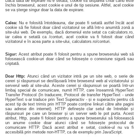
Dacă data de expirare nu e setată, cookie va dispărea chiar când este
închis browserul, acest cookie e unul de tip sesiune. Altfel, acel cookie
se va șterge singur doar la data de expirare.
Calea:
Nu e folosită întotdeauna, dar poate fi setată astfel încât acel
cookie să fie folosit doar când vizitatorul se află într-o anumită zonă a
site-ului web. De exemplu, dacă domeniul este setat ca calculators.ro,
iar calea e setată ca /conturi, acel cookie va fi folosit doar când
vizitatorul e în acea parte a site-ului, calculators.ro/conturi.
Sigur:
Acest atribut poate fi folosit pentru a spune browserului web să
folosească cookie-uri doar când se folosește o conexiune sigură sau
criptată.
Doar Http:
Atunci când un vizitator intră pe un site web, o serie de
cereri și răspunsuri se desfășoară între browserul web al vizitatorului și
serverul web al site-ului. Aceste cereri și răspunsuri se poartă într-un
limbaj special de comunicare, numit HTTP, care înseamnă HyperText
Transfer Protocol (în traducere, Protocol de transfer HyperText - unde
HyperText s-ar traduce prin Text Superactiv - și e superactiv pentru că
acest tip de text trimis prin HTTP poate conține linkuri către alte pagini
sau adrese din internet). HTTP definește clar setul de întrebări și
răspunsuri pe care un browser și un server web le pot purta. Acest
atribut, Http, poate fi folosit pentru a spune browserului să folosească
un anume cookie doar atunci când se folosește protocolul de
comunicare HTTP. Dacă acest atribut e setat, cookie-ul nu va fi
accesibilă prin metode non-HTTP, ca de exemplu prin JavaScript.