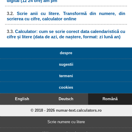
digital (12 24 ore) am pm
3.2.
Scrie anii cu litere. Transformă din numere, din
scrierea cu cifre, calculator online
3.3.
Calculator: cum se scrie corect data calendaristică cu
cifre și litere (data de azi, de naștere, format: zi lună an)
despre
sugestii
termeni
cookies
English
Deutsch
Română
© 2018 - 2026 numar-text.calculators.ro
Scrie numere cu litere