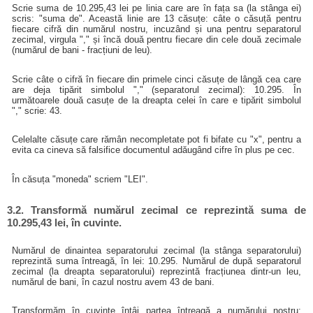
Scrie suma de 10.295,43 lei pe linia care are în fața sa (la stânga ei)
scris: "suma de". Această linie are 13 căsuțe: câte o căsuță pentru
fiecare cifră din numărul nostru, incuzând și una pentru separatorul
zecimal, virgula "," și încă două pentru fiecare din cele două zecimale
(numărul de bani - fracțiuni de leu).
Scrie câte o cifră în fiecare din primele cinci căsuțe de lângă cea care
are deja tipărit simbolul "," (separatorul zecimal): 10.295. În
următoarele două casuțe de la dreapta celei în care e tipărit simbolul
"," scrie: 43.
Celelalte căsuțe care rămân necompletate pot fi bifate cu "x", pentru a
evita ca cineva să falsifice documentul adăugând cifre în plus pe cec.
În căsuța "moneda" scriem "LEI".
3.2. Transformă numărul zecimal ce reprezintă suma de
10.295,43 lei, în cuvinte.
Numărul de dinaintea separatorului zecimal (la stânga separatorului)
reprezintă suma întreagă, în lei: 10.295. Numărul de după separatorul
zecimal (la dreapta separatorului) reprezintă fracțiunea dintr-un leu,
numărul de bani, în cazul nostru avem 43 de bani.
Transformăm în cuvinte întâi partea întreagă a numărului nostru: