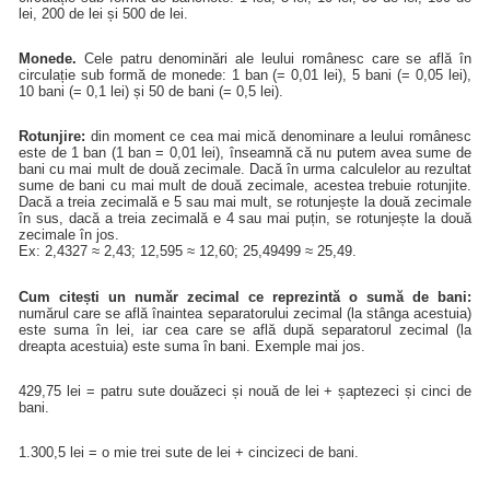
lei, 200 de lei și 500 de lei.
Monede.
Cele patru denominări ale leului românesc care se află în
circulație sub formă de monede: 1 ban (= 0,01 lei), 5 bani (= 0,05 lei),
10 bani (= 0,1 lei) și 50 de bani (= 0,5 lei).
Rotunjire:
din moment ce cea mai mică denominare a leului românesc
este de 1 ban (1 ban = 0,01 lei), înseamnă că nu putem avea sume de
bani cu mai mult de două zecimale. Dacă în urma calculelor au rezultat
sume de bani cu mai mult de două zecimale, acestea trebuie rotunjite.
Dacă a treia zecimală e 5 sau mai mult, se rotunjește la două zecimale
în sus, dacă a treia zecimală e 4 sau mai puțin, se rotunjește la două
zecimale în jos.
Ex: 2,4327 ≈ 2,43; 12,595 ≈ 12,60; 25,49499 ≈ 25,49.
Cum citești un număr zecimal ce reprezintă o sumă de bani:
numărul care se află înaintea separatorului zecimal (la stânga acestuia)
este suma în lei, iar cea care se află după separatorul zecimal (la
dreapta acestuia) este suma în bani. Exemple mai jos.
429,75 lei = patru sute douăzeci și nouă de lei + șaptezeci și cinci de
bani.
1.300,5 lei = o mie trei sute de lei + cincizeci de bani.