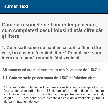
numar-text
Cum scrii sumele de bani în lei pe cecuri,
cum completezi cecul folosind atât cifre cât
și litere
1. Cum scrii sume de bani pe cecuri, atât în cifre
cât și în cuvinte folosind litere? Primul caz: vom
lucra cu o sumă rotundă, fără zecimale.
Să spunem că vrem să scriem un cec în valoare de 1.567 lei.
1.1. Cum se scrie pe cec suma de 1.567 lei folosind cifre.
Scrie suma de 1.567 lei pe linia care are în fața sa (la stânga ei) scris:
"suma de". Această linie are 13 căsuțe: câte o căsuță pentru fiecare
cifră din numărul nostru, incuzând și una pentru separatorul zecimal,
virgula "," și încă două pentru fiecare din cele două zecimale (numărul
de bani - fracțiuni de leu).