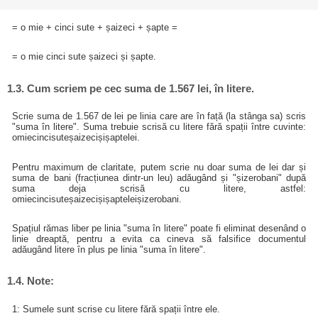
= o mie + cinci sute + șaizeci + șapte =
= o mie cinci sute șaizeci și șapte.
1.3. Cum scriem pe cec suma de 1.567 lei, în litere.
Scrie suma de 1.567 de lei pe linia care are în față (la stânga sa) scris
"suma în litere". Suma trebuie scrisă cu litere fără spații între cuvinte:
omiecincisuteșaizecișișaptelei.
Pentru maximum de claritate, putem scrie nu doar suma de lei dar și
suma de bani (fracțiunea dintr-un leu) adăugând și "șizerobani" după
suma deja scrisă cu litere, astfel:
omiecincisuteșaizecișișapteleișizerobani.
Spațiul rămas liber pe linia "suma în litere" poate fi eliminat desenând o
linie dreaptă, pentru a evita ca cineva să falsifice documentul
adăugând litere în plus pe linia "suma în litere".
1.4. Note:
1: Sumele sunt scrise cu litere fără spații între ele.