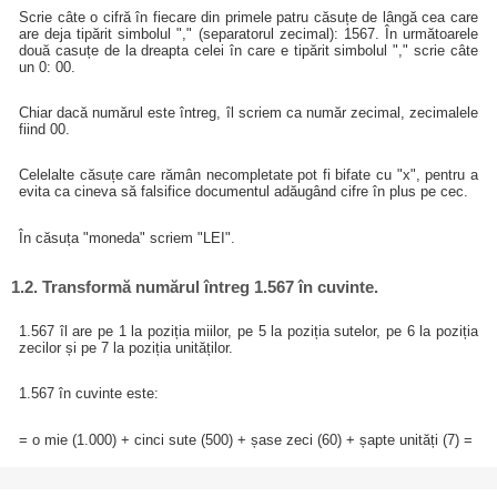
Scrie câte o cifră în fiecare din primele patru căsuțe de lângă cea care
are deja tipărit simbolul "," (separatorul zecimal): 1567. În următoarele
două casuțe de la dreapta celei în care e tipărit simbolul "," scrie câte
un 0: 00.
Chiar dacă numărul este întreg, îl scriem ca număr zecimal, zecimalele
fiind 00.
Celelalte căsuțe care rămân necompletate pot fi bifate cu "x", pentru a
evita ca cineva să falsifice documentul adăugând cifre în plus pe cec.
În căsuța "moneda" scriem "LEI".
1.2. Transformă numărul întreg 1.567 în cuvinte.
1.567 îl are pe 1 la poziția miilor, pe 5 la poziția sutelor, pe 6 la poziția
zecilor și pe 7 la poziția unităților.
1.567 în cuvinte este:
= o mie (1.000) + cinci sute (500) + șase zeci (60) + șapte unități (7) =