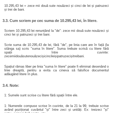
10.295,43 lei = zece mii două sute nouăzeci și cinci de lei și patruzeci
și trei de bani.
3.3. Cum scriem pe cec suma de 10.295,43 lei, în litere.
Scriem 10.295,43 lei renunțând la "de": zece mii două sute nouăzeci și
cinci lei și patruzeci și trei bani.
Scrie suma de 10.295,43 de lei, fără "de", pe linia care are în față (la
stânga sa) scris "suma în litere". Suma trebuie scrisă cu litere fără
spații între cuvinte:
zecemiidouăsutenouăzecișicincileișipatruzecișitreibani.
Spațiul rămas liber pe linia "suma în litere" poate fi eliminat desenând o
linie dreaptă, pentru a evita ca cineva să falsifice documentul
adăugând litere în plus.
3.4. Note:
1: Sumele sunt scrise cu litere fără spații între ele.
1: Numerele compuse scrise în cuvinte, de la 21 la 99, trebuie scrise
având poziționat cuvântul "și" între zeci și unități. Ex: treizeci "și"