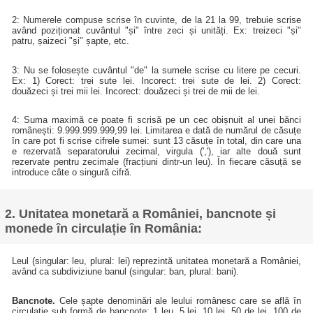
2: Numerele compuse scrise în cuvinte, de la 21 la 99, trebuie scrise
având poziționat cuvântul "și" între zeci și unități. Ex: treizeci "și"
patru, șaizeci "și" șapte, etc.
3: Nu se folosește cuvântul "de" la sumele scrise cu litere pe cecuri.
Ex: 1) Corect: trei sute lei. Incorect: trei sute de lei. 2) Corect:
douăzeci și trei mii lei. Incorect: douăzeci și trei de mii de lei.
4: Suma maximă ce poate fi scrisă pe un cec obișnuit al unei bănci
românești: 9.999.999.999,99 lei. Limitarea e dată de numărul de căsuțe
în care pot fi scrise cifrele sumei: sunt 13 căsuțe în total, din care una
e rezervată separatorului zecimal, virgula (','), iar alte două sunt
rezervate pentru zecimale (fracțiuni dintr-un leu). În fiecare căsuță se
introduce câte o singură cifră.
2. Unitatea monetară a României, bancnote și
monede în circulație în România:
Leul (singular: leu, plural: lei) reprezintă unitatea monetară a României,
având ca subdiviziune banul (singular: ban, plural: bani).
Bancnote.
Cele șapte denominări ale leului românesc care se află în
circulație sub formă de bancnote: 1 leu, 5 lei, 10 lei, 50 de lei, 100 de