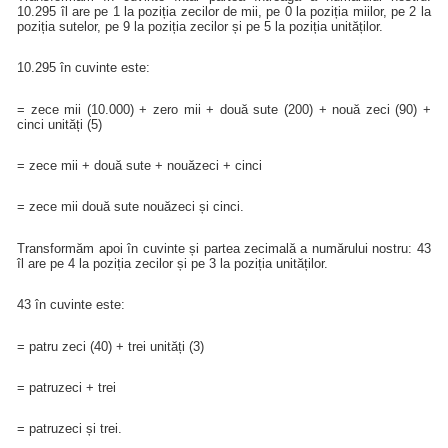
10.295 îl are pe 1 la poziția zecilor de mii, pe 0 la poziția miilor, pe 2 la
poziția sutelor, pe 9 la poziția zecilor și pe 5 la poziția unităților.
10.295 în cuvinte este:
= zece mii (10.000) + zero mii + două sute (200) + nouă zeci (90) +
cinci unități (5)
= zece mii + două sute + nouăzeci + cinci
= zece mii două sute nouăzeci și cinci.
Transformăm apoi în cuvinte și partea zecimală a numărului nostru: 43
îl are pe 4 la poziția zecilor și pe 3 la poziția unităților.
43 în cuvinte este:
= patru zeci (40) + trei unități (3)
= patruzeci + trei
= patruzeci și trei.