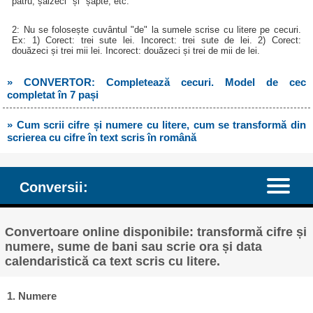
patru, șaizeci "și" șapte, etc.
2: Nu se folosește cuvântul "de" la sumele scrise cu litere pe cecuri.
Ex: 1) Corect: trei sute lei. Incorect: trei sute de lei. 2) Corect:
douăzeci și trei mii lei. Incorect: douăzeci și trei de mii de lei.
» CONVERTOR: Completează cecuri. Model de cec
completat în 7 pași
» Cum scrii cifre și numere cu litere, cum se transformă din
scrierea cu cifre în text scris în română
Conversii:
Convertoare online disponibile: transformă cifre și
numere, sume de bani sau scrie ora și data
calendaristică ca text scris cu litere.
1. Numere