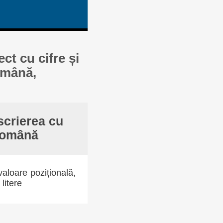
ct cu cifre și
română,
scrierea cu
 română
aloare pozițională,
litere