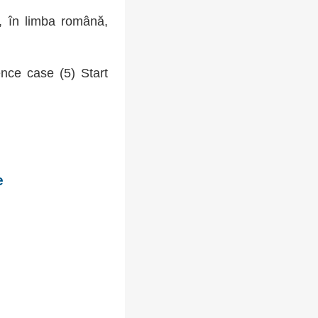
e, în limba română,
nce case (5) Start
e