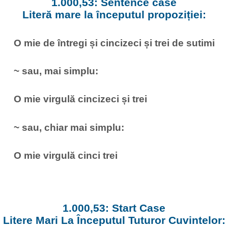
1.000,53: Sentence case
Literă mare la începutul propoziției:
O mie de întregi și cincizeci și trei de sutimi
~ sau, mai simplu:
O mie virgulă cincizeci și trei
~ sau, chiar mai simplu:
O mie virgulă cinci trei
1.000,53: Start Case
Litere Mari La Începutul Tuturor Cuvintelor: