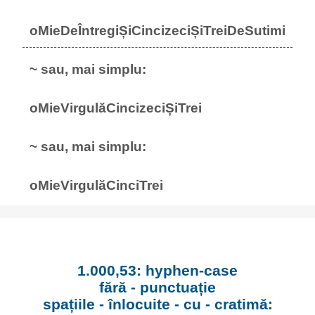
oMieDeÎntregiȘiCincizeciȘiTreiDeSutimi
~ sau, mai simplu:
oMieVirgulăCincizeciȘiTrei
~ sau, mai simplu:
oMieVirgulăCinciTrei
1.000,53: hyphen-case
fără - punctuație
spațiile - înlocuite - cu - cratimă: