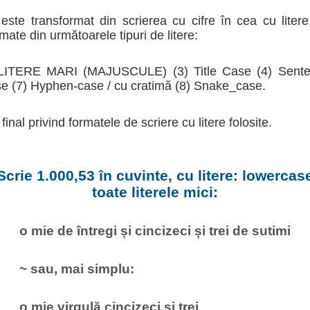
este transformat din scrierea cu cifre în cea cu liter
mate din următoarele tipuri de litere:
2) LITERE MARI (MAJUSCULE) (3) Title Case (4) Sente
e (7) Hyphen-case / cu cratimă (8) Snake_case.
 final privind formatele de scriere cu litere folosite.
Scrie 1.000,53 în cuvinte, cu litere: lowercas
toate literele mici:
o mie de întregi și cincizeci și trei de sutimi
~ sau, mai simplu:
o mie virgulă cincizeci și trei