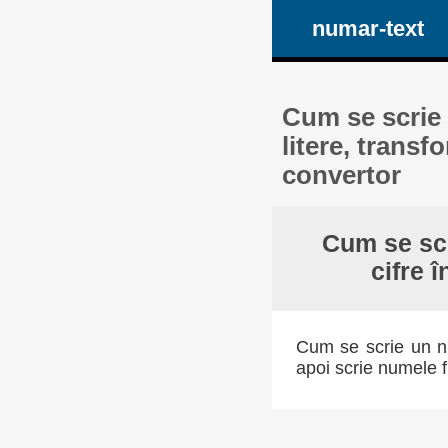
numar-text
Cum se scrie 
litere, transf
convertor
Cum se scr
cifre 
Cum se scrie un nu
apoi scrie numele f